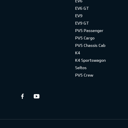
EV6
EV6 GT
EV9
EV9 GT
PV5 Passenger
PV5 Cargo
PV5 Chassis Cab
K4
K4 Sportswagon
Seltos
PV5 Crew