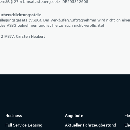
gemäß § 27 a Umsatzsteuergesetz: DE295312606
ucherschlichtungsstelle
ilegungsgesetz (VSBG). Der Verkäufer/Auftragnehmer wird nicht an einem
des VSBG teilnehmen und ist hierzu auch nicht verpflichtet.
. 2 MStV: Carsten Neubert
Business
Angebote
El
Full Service Leasing
Aktueller Fahrzeugbestand
El