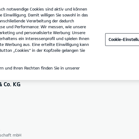
sch notwendige Cookies sind aktiv und können
e Einwilligung. Damit willigen Sie sowohl in das
 anschließende Verarbeitung der dadurch
se und Performance: Wir messen, wie unsere
Fehrmann & Neubert GmbH & Co. KG
Tel. :
0541 - 959490
rketing und personalisierte Werbung: Unsere
rhaltens ein Interessenprofil und spielen Ihnen
Cookie-Einstel
e Werbung aus. Eine erteilte Einwilligung kann
utton „Cookies“ in der Kopfzeile gelangen Sie
n und Ihren Rechten finden Sie in unserer
 Co. KG
4
lschaft mbH