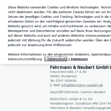
Diese Website verwendet Cookies und ähnliche Technologien. Techni
open
nicht deaktiviert werden. Für alle weiteren Zwecke bitten wir um Ihr
menu
Setzen der jeweiligen Cookies und Tracking-Technologien und in die
erhobenen Daten zu den nachfolgend genannten Zwecken ein: Analy
Website genutzt wird, um Inhalte und Funktionen zu verbessern. Ma
Werbepartner und Dienstleister erstellen auf Basis Ihres Nutzungsve
IMPRESSUM
auf dieser Website und auch auf anderen Websites interessenbasiert
jederzeit mit Wirkung für die Zukunft widerrufen werden. Über den B
jederzeit zur Anpassung Ihrer Präferenzen.
IMPRESSUM
Weitere Informationen zu den eingesetzten Anbietern, Speicherdauer
Datenschutzerklärung.
> Datenschutz
> Impressum
Fehrmann & Neubert GmbH &
Industriestraße 27 & 46
49082 Osnabrück
Tel: 0541 959490
E-Mail:
info@fehrmann-neubert.de
Geschäftsführer/in: Carsten Neubert
Rechtsform: GmbH & Co. KG
Handelsregister: Osnabrück HRA 20414
Fehrmann & Neubert Verwaltungsgesel