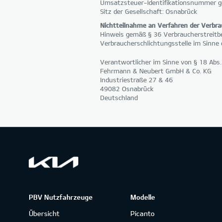
Umsatzsteuer-Identifikationsnummer 
Sitz der Gesellschaft: Osnabrück
Nichtteilnahme an Verfahren der Verbra
Hinweis gemäß § 36 Verbraucherstreitbe
Verbraucherschlichtungsstelle im Sinne 
Verantwortlicher im Sinne von § 18 Abs
Fehrmann & Neubert GmbH & Co. KG
Industriestraße 27 & 46
49082 Osnabrück
Deutschland
PBV Nutzfahrzeuge
Modelle
Übersicht
Picanto