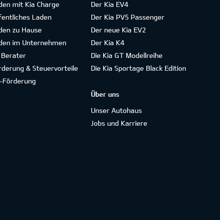
den mit Kia Charge
Der Kia EV4
fentliches Laden
Der Kia PV5 Passenger
den zu Hause
Der neue Kia EV2
den im Unternehmen
Der Kia K4
 Berater
Die Kia GT Modellreihe
rderung & Steuervorteile
Die Kia Sportage Black Edition
-Förderung
Über uns
Unser Autohaus
Jobs und Karriere