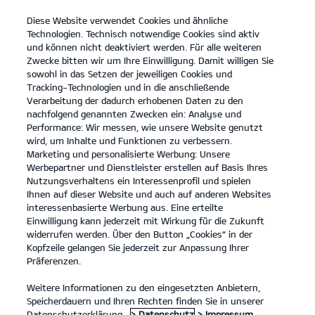
Diese Website verwendet Cookies und ähnliche
open
Technologien. Technisch notwendige Cookies sind aktiv
menu
und können nicht deaktiviert werden. Für alle weiteren
KONTAKT
Zwecke bitten wir um Ihre Einwilligung. Damit willigen Sie
sowohl in das Setzen der jeweiligen Cookies und
Tracking-Technologien und in die anschließende
PV5 Chassis Cab
Verarbeitung der dadurch erhobenen Daten zu den
nachfolgend genannten Zwecken ein: Analyse und
...
...
PV5 CHASSIS CAB
Performance: Wir messen, wie unsere Website genutzt
wird, um Inhalte und Funktionen zu verbessern.
Marketing und personalisierte Werbung: Unsere
Werbepartner und Dienstleister erstellen auf Basis Ihres
Nutzungsverhaltens ein Interessenprofil und spielen
Ihnen auf dieser Website und auch auf anderen Websites
interessenbasierte Werbung aus. Eine erteilte
Einwilligung kann jederzeit mit Wirkung für die Zukunft
widerrufen werden. Über den Button „Cookies“ in der
Kopfzeile gelangen Sie jederzeit zur Anpassung Ihrer
Präferenzen.
Weitere Informationen zu den eingesetzten Anbietern,
Speicherdauern und Ihren Rechten finden Sie in unserer
Datenschutzerklärung.
> Datenschutz
> Impressum